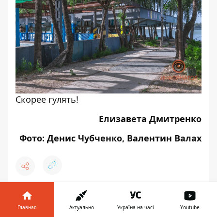
Скорее гулять!
Елизавета Дмитренко
Фото: Денис Чубченко, Валентин Валах
♥
🔥
😭
😆
😡
👍
Главная
Актуально
Україна на часі
Youtube