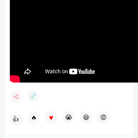
♥
🔥
😭
😆
😡
👍