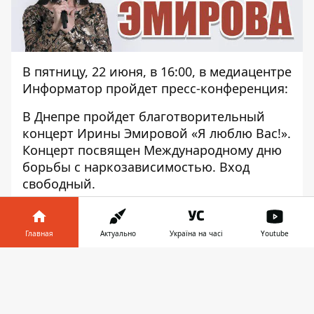
В пятницу, 22 июня, в 16:00, в медиацентре
Информатор пройдет пресс-конференция:
В Днепре пройдет благотворительный
концерт Ирины Эмировой «Я люблю Вас!».
Концерт посвящен Международному дню
борьбы с наркозависимостью. Вход
свободный.
В пресс-конференции примет участие
Главная
Актуально
Україна на часі
Youtube
Ирина Эмирова - певица.
Информатор в
Приглашаются только представители
Скачать
телефоне
👉
СМИ. Онлайн-трансляция в HD-качестве —
на сайте
https://dp.informator.ua/