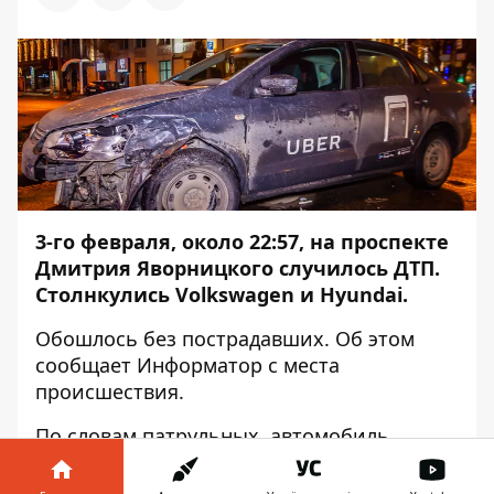
3-го февраля, около 22:57, на проспекте
Дмитрия Яворницкого случилось ДТП.
Столнкулись Volkswagen и Hyundai.
Обошлось без пострадавших. Об этом
сообщает
Информатор
с места
происшествия.
По словам патрульных, автомобиль
Hyundai двигался в направлении улицы
Короленко. Volkswagen ехал по проспекту.