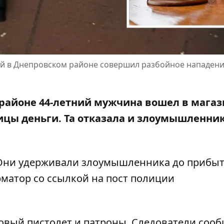
ый в Днепровском районе совершил разбойное нападени
 районе 44-летний мужчина вошел в магаз
ицы деньги. Та отказала и злоумышленни
. Они удерживали злоумышленника до прибы
матор со ссылкой на
пост полиции
зовый пистолет и патроны. Следователи соо