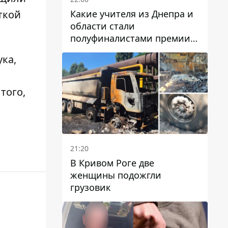
Какие учителя из Днепра и
ткой
области стали
полуфиналистами премии
Global Teacher Prize Ukraine
ка,
2026
 того,
21:20
В Кривом Роге две
женщины подожгли
грузовик