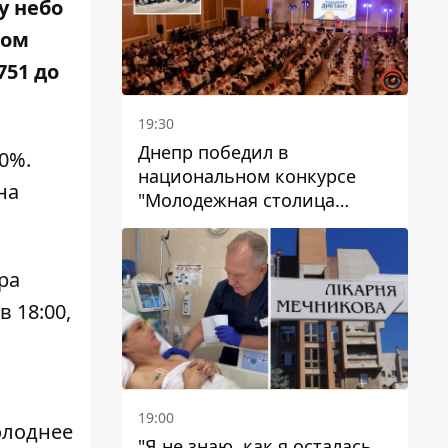
у небо
ром
751 до
19:30
Днепр победил в
70%.
национальном конкурсе
на
"Молодежная столица
Украины – 2026"
ра
в 18:00,
19:00
Холоднее
"Я не знаю, как я осталась