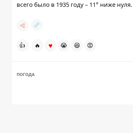
всего было в 1935 году – 11° ниже нуля.
♥
👍
🔥
😭
😆
😡
ПОГОДА