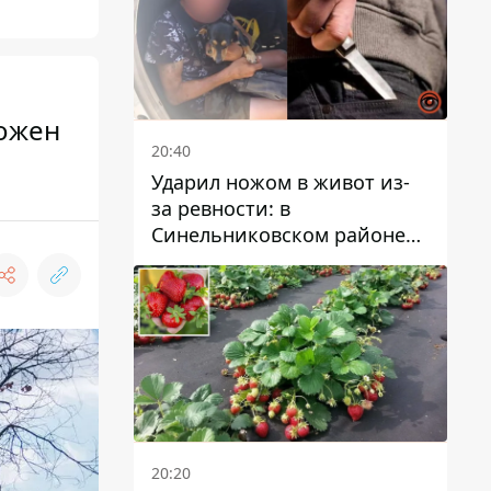
можен
20:40
Ударил ножом в живот из-
за ревности: в
Синельниковском районе
задержали 49-летнего
мужчину за убийство
20:20