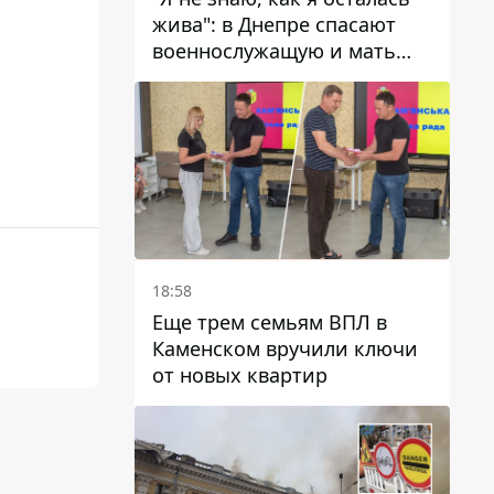
жива": в Днепре спасают
военнослужащую и мать
четверых детей, которую
ранил КАБ
18:58
Еще трем семьям ВПЛ в
Каменском вручили ключи
от новых квартир