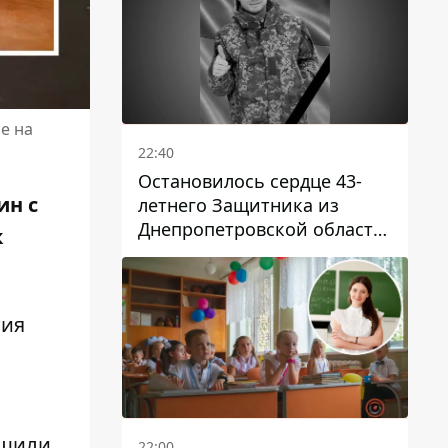
е на
22:40
Остановилось сердце 43-
ин с
летнего Защитника из
Днепропетровской области
к
Евгения Зинченко
тия
бщили
22:00