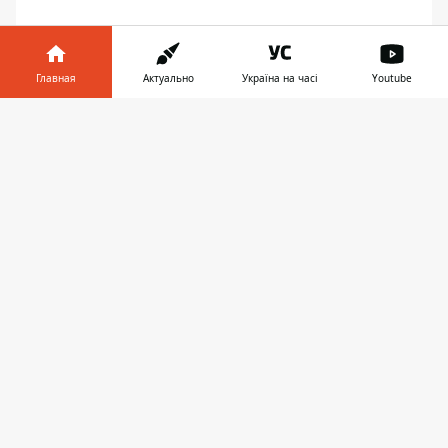
Главная
Актуально
Україна на часі
Youtube
Информатор в
Скачать
телефоне
👉
ПРЕДЛОЖИТЬ НОВОСТЬ
Днепр
Область
Украина
Реклама
Пресс-релизы
О нас