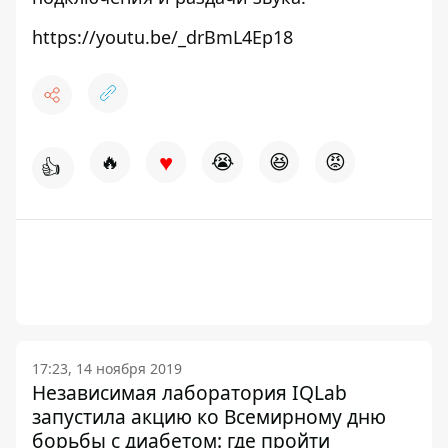
https://youtu.be/_drBmL4Ep18
♥
🔥
😭
😆
😡
👍
17:23, 14 ноября 2019
Независимая лаборатория IQLab
запустила акцию ко Всемирному дню
борьбы с диабетом: где пройти