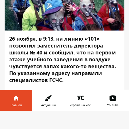
26 ноября, в 9:13, на линию «101»
позвонил заместитель директора
школы № 40 и сообщил, что на первом
этаже учебного заведения в воздухе
чувствуется запах какого-то вещества.
По указанному адресу направили
специалистов ГСЧС.
В школе находились 20 учеников с
родителями. Они самостоятельно вышли
на свежий воздух. Еще 680 детей не
Главная
Актуально
Україна на часі
Youtube
допустили к учебному процессу. Об этом
Информатор в
сообщает
Информатор
, ссылаясь на
Скачать
телефоне
👉
пресс-службу ГСЧС.