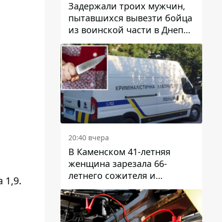
Задержали троих мужчин,
пытавшихся вывезти бойца
из воинской части в Днепр
за 7 тысяч долларов: среди
них был врач
20:40 вчера
В Каменском 41-летняя
женщина зарезала 66-
летнего сожителя и
1,9.
пыталась обмануть
полицейских