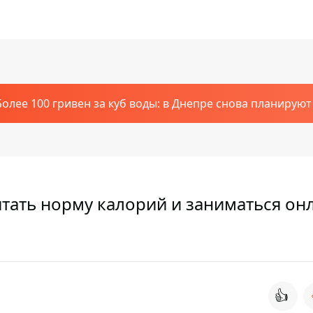
Более 100 гривен за куб воды: в Днепре снова планирую
тать норму калорий и заниматься он
👍