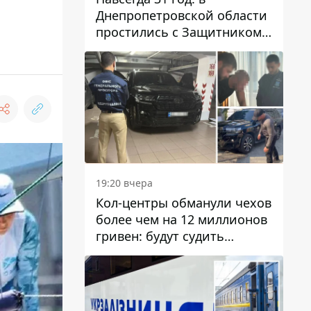
Днепропетровской области
простились с Защитником
Александром Репиным
19:20 вчера
Кол-центры обманули чехов
более чем на 12 миллионов
гривен: будут судить
днепрянина,
организовавшего
транснациональную
преступную организацию