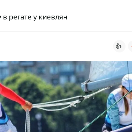
в регате у киевлян
👍