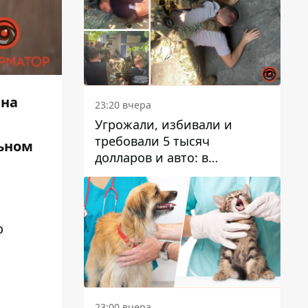
 на
23:20 вчера
Угрожали, избивали и
требовали 5 тысяч
льном
долларов и авто: в
Павлограде задержали двух
мужчин
о
23:00 вчера