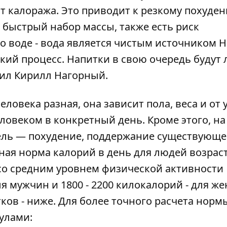
т калоража. Это приводит к резкому похуде
 быстрый набор массы, также есть риск
о воде - вода является чистым источником Н
еский процесс. Напитки в свою очередь будут
авил Кирилл Нагорный.
ловека разная, она зависит пола, веса и от 
овеком в конкретный день. Кроме этого, на
ель — похудение, поддержание существующе
я норма калорий в день для людей возраста
 со средним уровнем физической активности
ля мужчин и 1800 - 2200 килокалорий - для ж
ков - ниже. Для более точного расчета норм
улами: