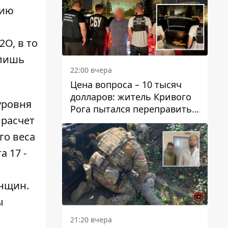
нию
2О, в то
 лишь
22:00 вчера
Цена вопроса – 10 тысяч
долларов: житель Кривого
уровня
Рога пытался переправить
 расчет
мужчину в Словакию
го веса
 17 -
енщин.
ы
21:20 вчера