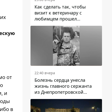
Как сделать так, чтобы
визит к ветеринару с
них
любимцем прошел
спокойно: простые советы
ескую
22:40 вчера
мо от
Болезнь сердца унесла
мо
жизнь главного сержанта
из Днепропетровской
, и
области Юрия Свистуна
воды
ибо в