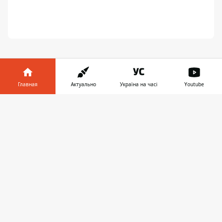
Главная
Актуально
Україна на часі
Youtube
Информатор в
ПРЕДЛОЖИТЬ НОВОСТЬ
Скачать
телефоне
👉
Днепр
Область
Украина
Реклама
Пресс-релизы