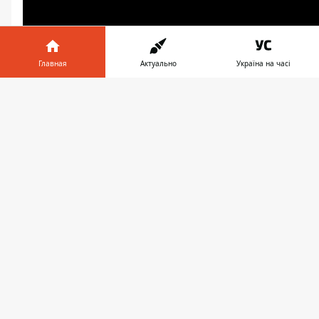
Главная
Актуально
Україна на часі
Информатор в
Скачать
телефоне
👉
♥
🔥
😭
😆
😡
👍