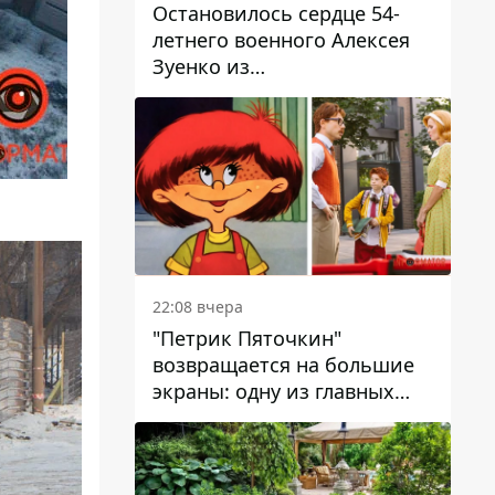
Остановилось сердце 54-
летнего военного Алексея
Зуенко из
Днепропетровской области
22:08 вчера
"Петрик Пяточкин"
возвращается на большие
экраны: одну из главных
ролей сыграет 9-летний
днепрянин Александр
Войтеховский