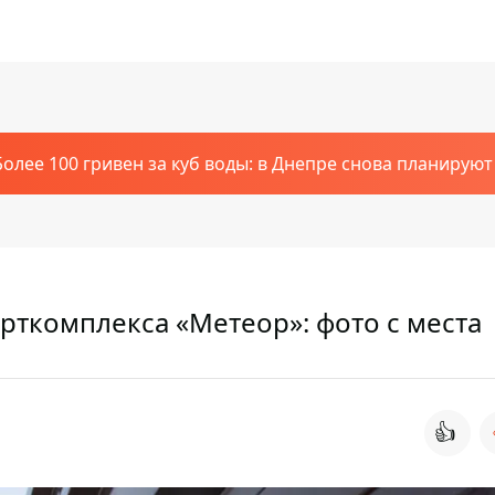
Более 100 гривен за куб воды: в Днепре снова планирую
рткомплекса «Метеор»: фото с места
👍