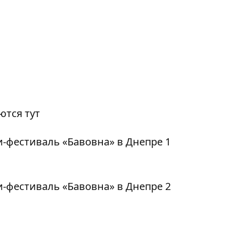
уются
тут