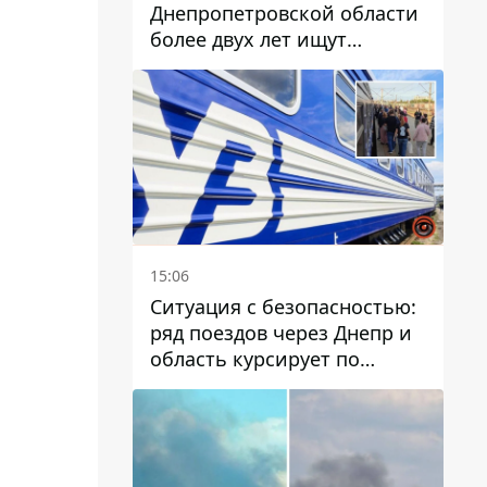
Днепропетровской области
более двух лет ищут
пропавшую женщину
15:06
Ситуация с безопасностью:
ряд поездов через Днепр и
область курсирует по
измененному маршруту, а
часть пути заменили
автобусами и электричками