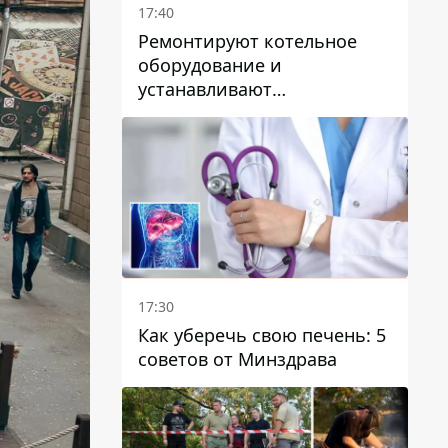
17:40
Ремонтируют котельное
оборудование и
устанавливают
генераторные установки:
как в Днепре готовятся к
отопительному сезону
17:30
Как уберечь свою печень: 5
советов от Минздрава