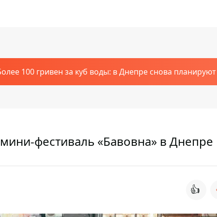
Более 100 гривен за куб воды: в Днепре снова планирую
мини-фестиваль «Бавовна» в Днепре
👍