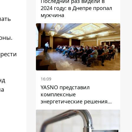
Последний раз видели в
2024 году: в Днепре пропал
мужчина
лать
оны.
брести
нд
16:09
YASNO представил
на
комплексные
энергетические решения
для бизнеса в Днепре