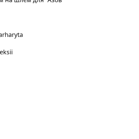
rharyta
eksii