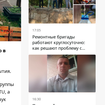
17:05
Ремонтные бригады
работают круглосуточно:
как решают проблему с
о в
водой в Марганецкой
громаде
ытия.
группы
U, а
вук
16:30