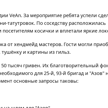
удии VeAn. За мероприятие ребята успели сде
и-татутровок. По соседству расположилась
и посетителям косички и вплетали яркие лок
рка от хендмейд мастеров. Гости могли прио
 тушёнку и картины из гильз.
 50 тысяч гривен. Их благотворительный фо
еобходимого для 25-й, 93-й бригад и "Азов" 
омент основные запросы таковы:
м на шлем для "Азов"