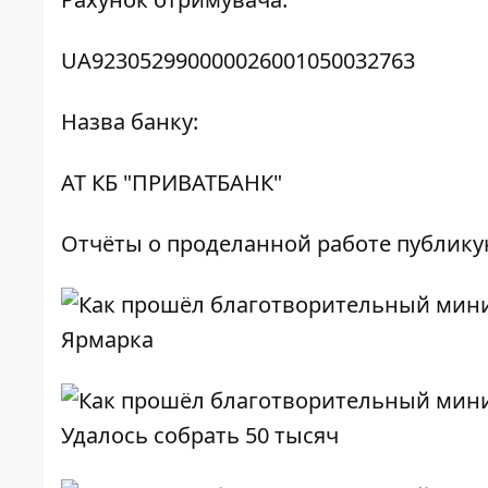
UA923052990000026001050032763
Назва банку:
АТ КБ "ПРИВАТБАНК"
Отчёты о проделанной работе публик
Ярмарка
Удалось собрать 50 тысяч