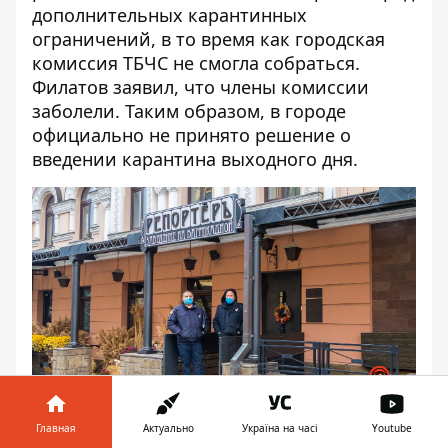
дополнительных карантинных
ограничений
, в то время как городская
комиссия ТБЧС не смогла собраться.
Филатов
заявил
, что члены комиссии
заболели. Таким образом, в городе
официально не принято решение о
введении карантина выходного дня.
Для фиксации нарушения на место
Главная
Актуально
Україна на часі
Youtube
вызвали следственно-оперативную группу