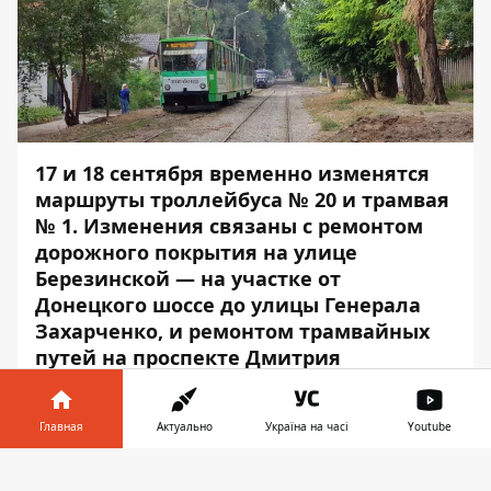
17 и 18 сентября временно изменятся
маршруты троллейбуса № 20 и трамвая
№ 1. Изменения связаны с ремонтом
дорожного покрытия на улице
Березинской — на участке от
Донецкого шоссе до улицы Генерала
Захарченко, и ремонтом трамвайных
путей на проспекте Дмитрия
Яворницкого — от улицы Короленко до
Центральной.
Главная
Актуально
Україна на часі
Youtube
17 и 18 сентября, с 21:00, троллейбусы
Информатор в
маршрута № 20 будут двигаться по
Скачать