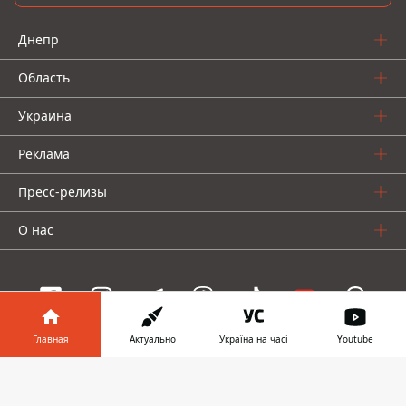
Днепр
Область
Украина
Реклама
Пресс-релизы
О нас
Главная
Актуально
Україна на часі
Youtube
Информатор проекты
Информатор в
Скачать
Информатор
Информатор
Информатор
телефоне
👉