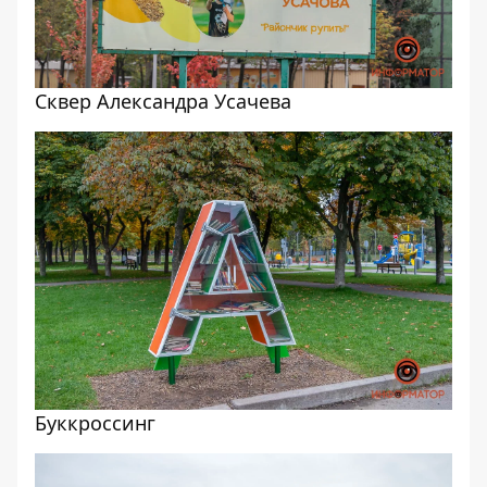
Сквер Александра Усачева
Буккроссинг