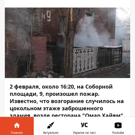
2 февраля, около 16:20, на Соборной
площади, 9, произошел пожар.
Известно, что возгорание случилось на
цокольном этаже заброшенного
здания, возле ресторана "
Омар Хайям"
(бывший
"Абу-даби").
Главная
Актуально
Україна на часі
Youtube
К месту оперативно прибыли спасатели.