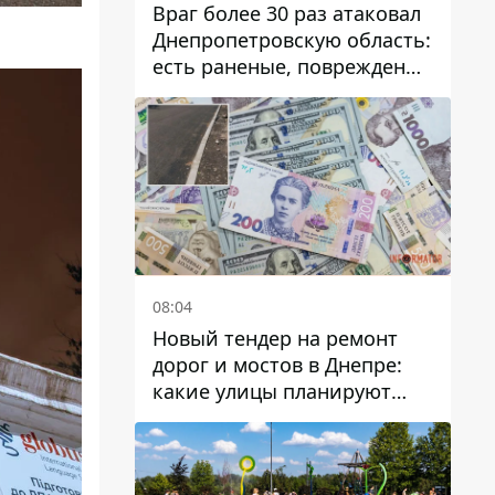
Враг более 30 раз атаковал
Днепропетровскую область:
есть раненые, повреждены
лицей, дома и предприятия
08:04
Новый тендер на ремонт
дорог и мостов в Днепре:
какие улицы планируют
обновить и сколько
десятков миллионов гривен
на это хотят потратить