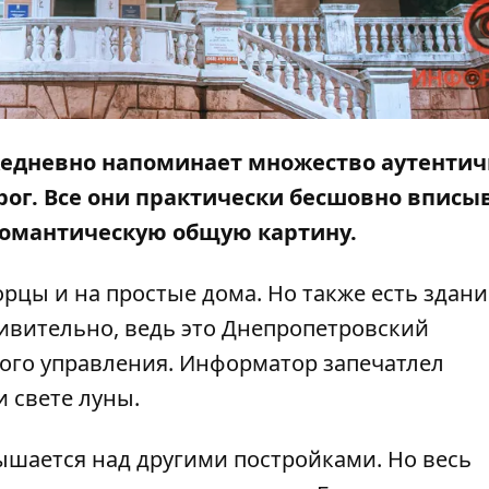
ежедневно напоминает множество аутенти
ог. Все они практически бесшовно вписы
 романтическую общую картину.
орцы и на простые дома. Но также есть здани
дивительно, ведь это Днепропетровский
ого управления.
Информатор
запечатлел
 свете луны.
ышается над другими постройками. Но весь