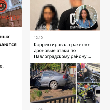
чных
12:10
ваются
Корректировала ракетно-
дроновые атаки по
Павлоградскому району:
задержали вражескую
е,
агентку
11:23