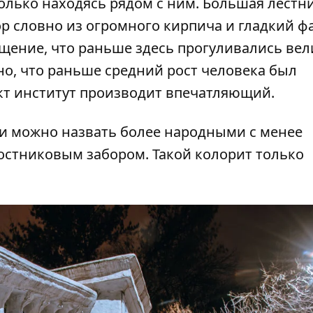
лько находясь рядом с ним. Большая лестни
 словно из огромного кирпича и гладкий ф
ущение, что раньше здесь прогуливались вел
тно, что раньше средний рост человека был
кт институт производит впечатляющий.
ки можно назвать более народными с менее
остниковым забором. Такой колорит только