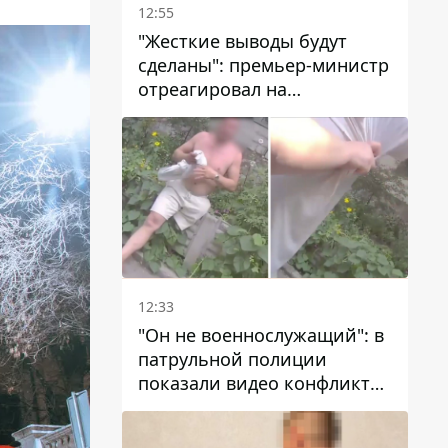
12:55
"Жесткие выводы будут
сделаны": премьер-министр
отреагировал на
несколькодневное
отсутствие воды в Марганце
12:33
"Он не военнослужащий": в
патрульной полиции
показали видео конфликта
с мужчиной без ноги на
проспекте Поля в Днепре