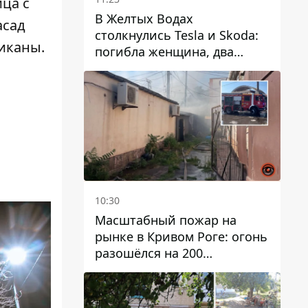
ца с
В Желтых Водах
асад
столкнулись Tesla и Skoda:
иканы.
погибла женщина, два
человека пострадали
10:30
Масштабный пожар на
рынке в Кривом Роге: огонь
разошёлся на 200
квадратных метров