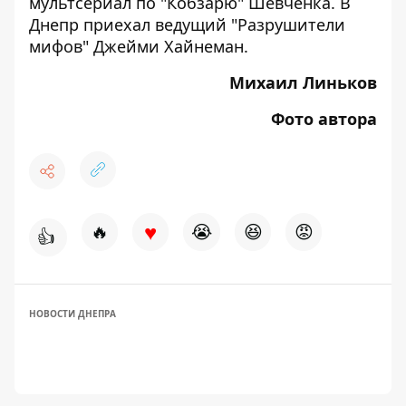
мультсериал по "Кобзарю" Шевченка
. В
Днепр приехал
ведущий "Разрушители
мифов" Джейми Хайнеман
.
Михаил Линьков
Фото автора
♥
🔥
😭
😆
😡
👍
НОВОСТИ ДНЕПРА