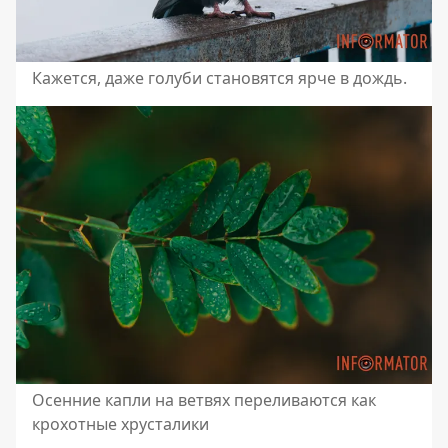
Кажется, даже голуби становятся ярче в дождь.
Осенние капли на ветвях переливаются как
крохотные хрусталики