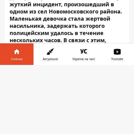
жуткий
инцидент
, произошедший в
одном из сел Новомосковского района.
Маленькая девочка стала жертвой
насильника, задержать которого
полицейским удалось в течение
нескольких часов. В связи с этим,
учитывая рост преступлений с данной
квалификацией, Нацполиция
Главная
Актуально
Україна на часі
Youtube
разработала важную памятку для
родителей.
Информатор в
Скачать
телефоне
👉
Прецеденты насилия в отношении детей,
которые, к слову, заметно участились в
последнее время, поразили общество
своей, порой нечеловеческой,
жестокостью, - сообщает
Информатор
. Но
дело не только в том, что в области живут
одни маньяки и насильники, которые так
и норовят похитить вашего ребенка.