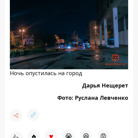
Ночь опустилась на город
Дарья Нещерет
Фото: Руслана Левченко
♥
🔥
😭
😆
😡
👍