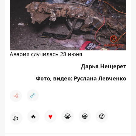
Авария случилась 28 июня
Дарья Нещерет
Фото, видео: Руслана Левченко
♥
🔥
😭
😆
😡
👍