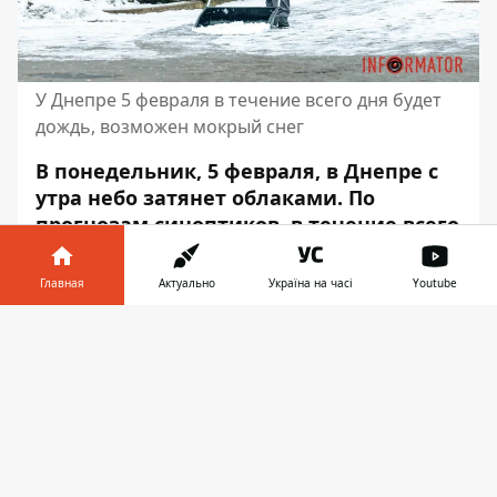
У Днепре 5 февраля в течение всего дня будет
дождь, возможен мокрый снег
В понедельник, 5 февраля, в Днепре с
утра небо затянет облаками. По
прогнозам синоптиков, в течение всего
дня будет дождь и мокрый снег.
Атмосферное давление будет
Главная
Актуально
Україна на часі
Youtube
составлять от 734 до 739 миллиметров
Информатор в
ртутного столбика.
Скачать
телефоне
👉
Об этом сообщает Информатор со
ссылкой sinoptik.ua
.
Ночью влажность воздуха будет
составлять 91%, днем ​​– 86-91%, а вечером