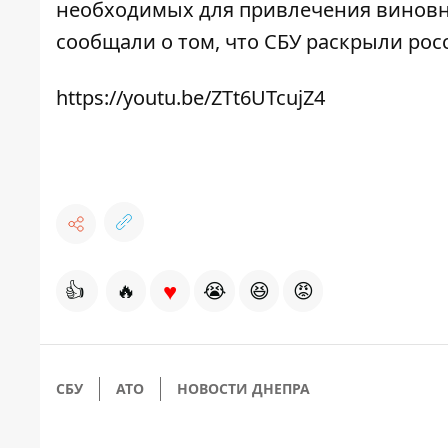
необходимых для привлечения виновны
сообщали о том, что СБУ
раскрыли рос
https://youtu.be/ZTt6UTcujZ4
♥
👍
🔥
😭
😆
😡
СБУ
АТО
НОВОСТИ ДНЕПРА