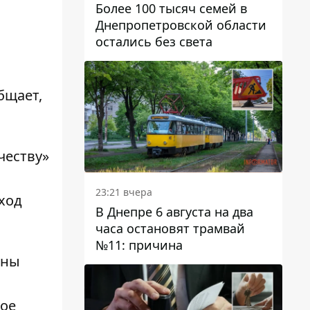
Более 100 тысяч семей в
Днепропетровской области
остались без света
бщает,
честву»
23:21 вчера
ход
В Днепре 6 августа на два
часа остановят трамвай
№11: причина
жны
ное