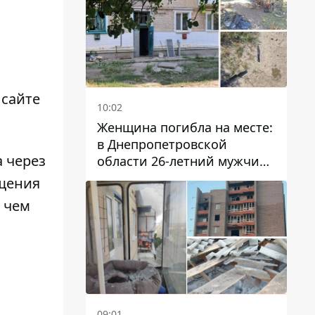
 сайте
10:02
Женщина погибла на месте:
в Днепропетровской
 через
области 26-летний мужчина
избил трех человек
ещения
металлическим предметом
 чем
09:01