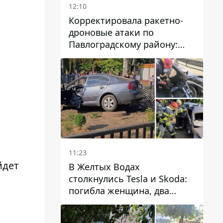
12:10
Корректировала ракетно-
дроновые атаки по
Павлоградскому району:
задержали вражескую
агентку
11:23
йдет
В Желтых Водах
столкнулись Tesla и Skoda:
погибла женщина, два
человека пострадали