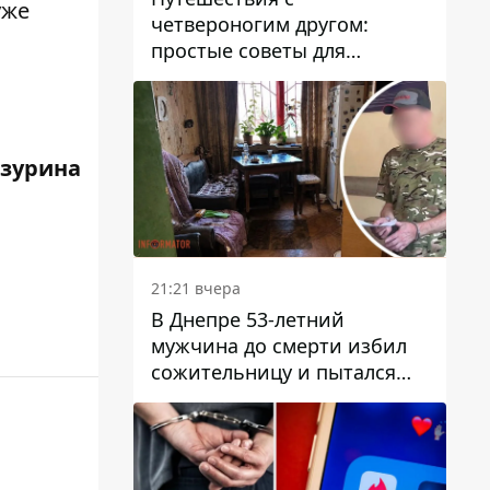
уже
четвероногим другом:
простые советы для
поездок с животными
зурина
21:21 вчера
В Днепре 53-летний
мужчина до смерти избил
сожительницу и пытался
скрыть преступление:
детали