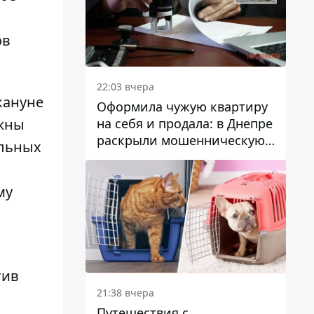
ов
22:03 вчера
кануне
Оформила чужую квартиру
на себя и продала: в Днепре
лжны
раскрыли мошенническую
альных
схему с недвижимостью
му
тив
21:38 вчера
Путешествия с