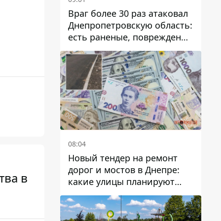
Враг более 30 раз атаковал
Днепропетровскую область:
есть раненые, повреждены
лицей, дома и предприятия
08:04
Новый тендер на ремонт
дорог и мостов в Днепре:
тва в
какие улицы планируют
обновить и сколько
десятков миллионов гривен
на это хотят потратить