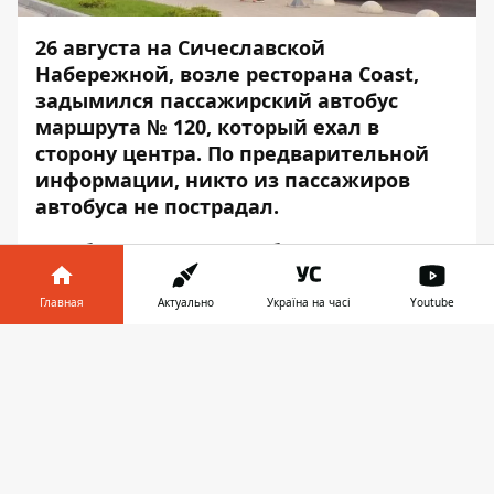
26 августа на Сичеславской
Набережной, возле ресторана Coast,
задымился пассажирский автобус
маршрута № 120, который ехал в
сторону центра. По предварительной
информации, никто из пассажиров
автобуса не пострадал.
Автобус задымился приблизительно в
18:15. Об этом
Информатору
сообщили
очевидцы происшествия.
Главная
Актуально
Україна на часі
Youtube
По словам очевидцев, водитель автобуса
Информатор в
Скачать
самостоятельно потушил дымящийся
телефоне
👉
автобус. Ему также помогали некоторые
пассажиры.
Что стало причиной задымления, пока