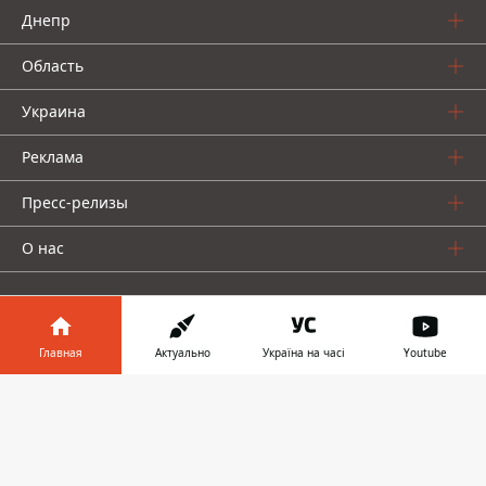
Днепр
Область
Украина
Реклама
Пресс-релизы
О нас
Главная
Актуально
Україна на часі
Youtube
Информатор в
Информатор проекты
Скачать
телефоне
👉
Информатор
Информатор
Информатор
Украина
Киев
Авто