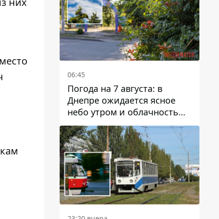
из них
 место
06:45
ч
Погода на 7 августа: в
Днепре ожидается ясное
небо утром и облачность
после обеда
икам
23:20 вчера