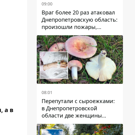
09:00
Враг более 20 раз атаковал
Днепропетровскую область:
произошли пожары,
повреждены дома,
инфраструктура и авто
08:01
Перепутали с сыроежками:
в Днепропетровской
, а в
области две женщины
отравились грибами