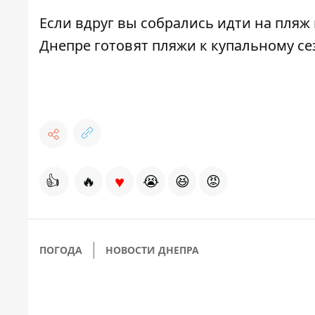
Если вдруг вы собрались идти на пляж 
Днепре
готовят пляжи
к купальному се
♥
👍
🔥
😭
😆
😡
ПОГОДА
НОВОСТИ ДНЕПРА