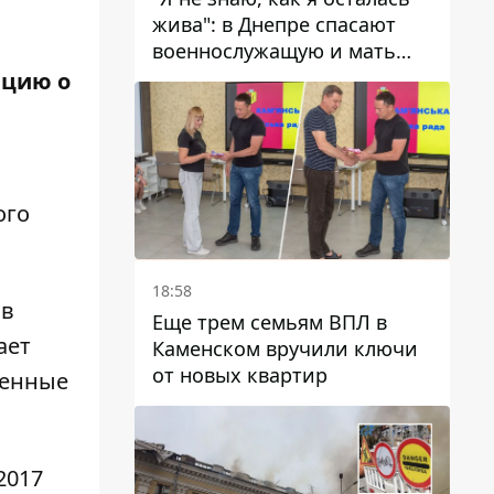
жива": в Днепре спасают
военнослужащую и мать
четверых детей, которую
ацию о
ранил КАБ
ого
18:58
 в
Еще трем семьям ВПЛ в
ает
Каменском вручили ключи
от новых квартир
венные
2017