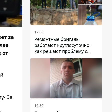
17:05
ет за
Ремонтные бригады
лее
работают круглосуточно:
как решают проблему с
 от
водой в Марганецкой
громаде
ой
у- За
16:30