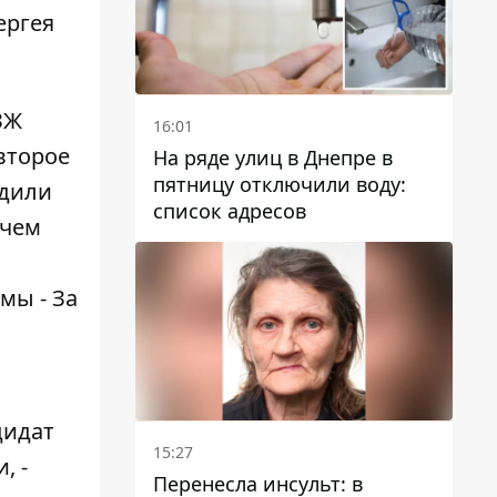
ергея
ЗЖ
16:01
второе
На ряде улиц в Днепре в
пятницу отключили воду:
одили
список адресов
 чем
мы - За
дидат
15:27
, -
Перенесла инсульт: в