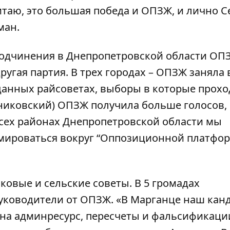
итаю, это большая победа и ОПЗЖ, и лично С
ман.
 подчинения в Днепропетровской области ОП
ругая партия. В трех городах – ОПЗЖ заняла 
озданных райсоветах, выборы в которые прох
ьниковский) ОПЗЖ получила больше голосов,
всех районах Днепропетровской области мы
мироваться вокруг “Оппозиционной платфор
ковые и сельские советы. В 5 громадах
уководители от ОПЗЖ. «В Марганце наш кан
на админресурс, пересчеты и фальсификации