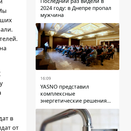
Последний раз видели в
й
2024 году: в Днепре пропал
 Мы
мужчина
аших
али.
телей.
 на
Ж
16:09
у
YASNO представил
а
комплексные
энергетические решения
для бизнеса в Днепре
дат в
дат от