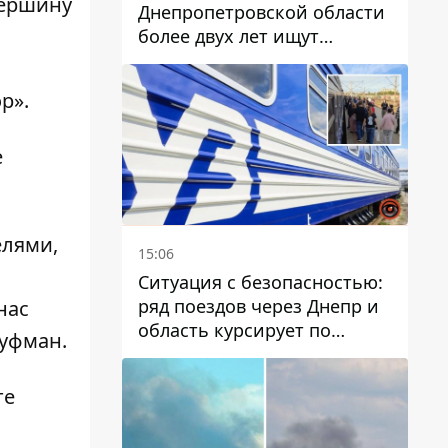
Вершину
Днепропетровской области
более двух лет ищут
пропавшую женщину
р».
е
елями,
15:06
Ситуация с безопасностью:
ряд поездов через Днепр и
нас
область курсирует по
Гуфман.
измененному маршруту, а
часть пути заменили
те
автобусами и электричками