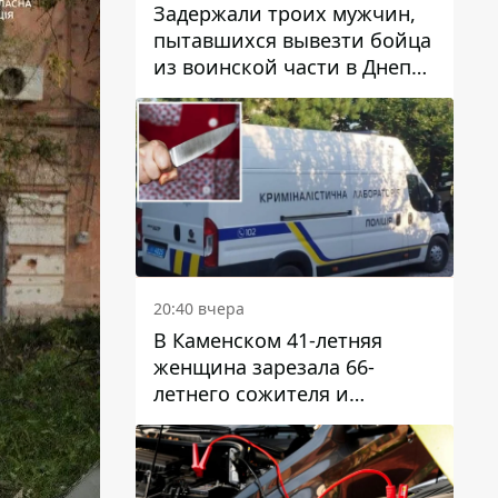
Задержали троих мужчин,
пытавшихся вывезти бойца
из воинской части в Днепр
за 7 тысяч долларов: среди
них был врач
20:40 вчера
В Каменском 41-летняя
женщина зарезала 66-
летнего сожителя и
пыталась обмануть
полицейских