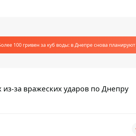
Более 100 гривен за куб воды: в Днепре снова планирую
 из-за вражеских ударов по Днепру