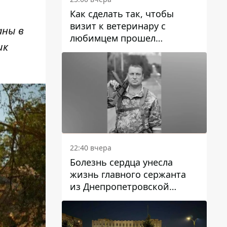
Как сделать так, чтобы
визит к ветеринару с
аны в
любимцем прошел
ик
спокойно: простые советы
22:40 вчера
Болезнь сердца унесла
жизнь главного сержанта
из Днепропетровской
области Юрия Свистуна