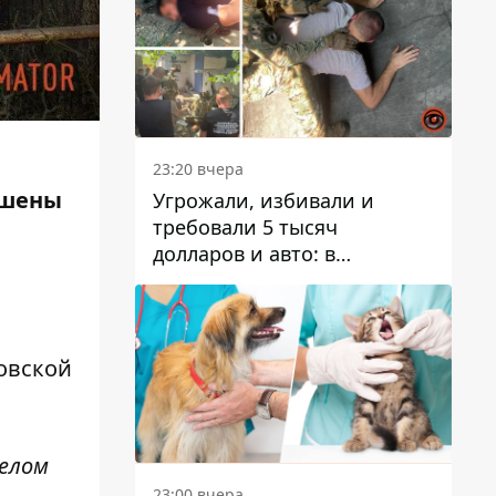
23:20 вчера
ушены
Угрожали, избивали и
требовали 5 тысяч
долларов и авто: в
Павлограде задержали двух
мужчин
овской
желом
23:00 вчера