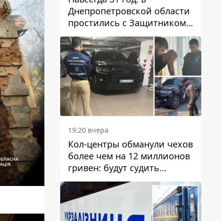
Днепропетровской области
простились с Защитником
Александром Репиным
19:20 вчера
Кол-центры обманули чехов
более чем на 12 миллионов
гривен: будут судить
днепрянина,
организовавшего
транснациональную
преступную организацию