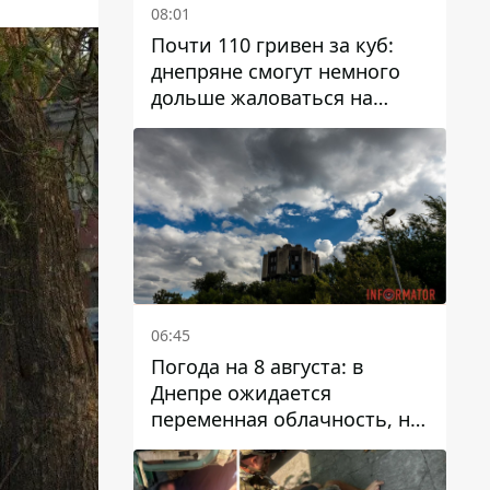
08:01
Почти 110 гривен за куб:
днепряне смогут немного
дольше жаловаться на
запланированные тарифы
на воду на 2027 год
06:45
Погода на 8 августа: в
Днепре ожидается
переменная облачность, но
может пойти дождь