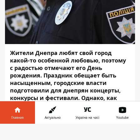
Жители Днепра любят свой город
какой-то особенной любовью, поэтому
с радостью отмечают его День
рождения.
Праздник
обещает быть
насыщенным, городские власти
подготовили для днепрян концерты,
конкурсы и фестивали. Однако, как
известно, всякое торжество, помимо
веселья, сулит опасность.
Главная
Актуально
Україна на часі
Youtube
О том, кто и как будет охранять Днепр на
Информатор в
День города рассказали в медиа-центре
Скачать
телефоне
👉