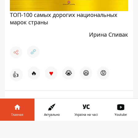
ТОП-100 самых дорогих национальных
марок страны
Ирина Спивак
♥
🔥
😭
😆
😡
👍
НОВОСТИ ДНЕПРА
Главная
Актуально
Україна на часі
Youtube
Информатор в
Скачать
телефоне
👉