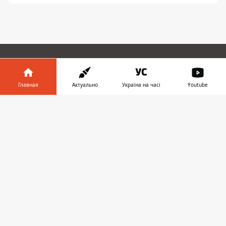
ПРЕДЛОЖИТЬ НОВОСТЬ
Главная
Актуально
Україна на часі
Youtube
Днепр
Информатор в
Скачать
телефоне
👉
Область
Украина
Реклама
Пресс-релизы
О нас