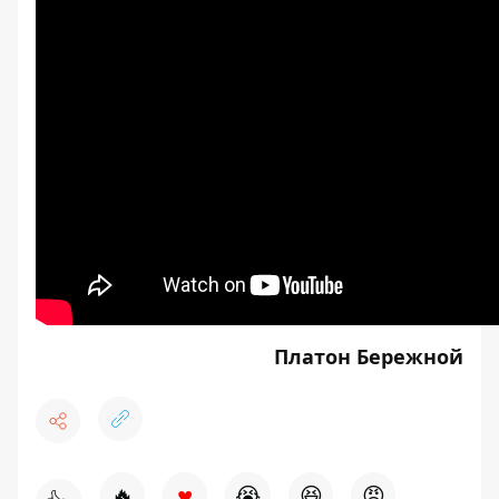
Платон Бережной
♥
🔥
😭
😆
😡