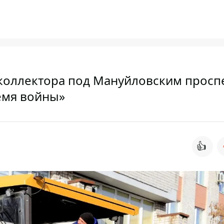
коллектора под Мануйловским просп
емя войны»
👍