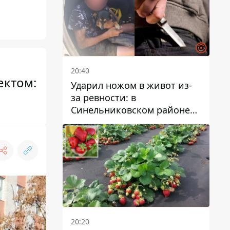
20:40
ектом:
Ударил ножом в живот из-
за ревности: в
Синельниковском районе
задержали 49-летнего
мужчину за убийство
20:20