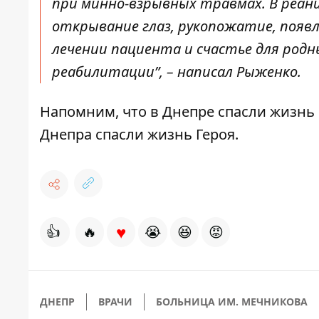
при минно-взрывных травмах. В реан
открывание глаз, рукопожатие, появл
лечении пациента и счастье для родны
реабилитации”, – написал Рыженко.
Напомним, что
в Днепре спасли жизнь
Днепра спасли жизнь Героя.
♥
👍
🔥
😭
😆
😡
ДНЕПР
ВРАЧИ
БОЛЬНИЦА ИМ. МЕЧНИКОВА