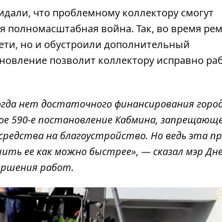
идали, что проблемному коллектору смогут
ся полномасштабная война. Так, во время ре
сети, но и обустроили дополнительный
новление позволит коллектору исправно ра
Когда нет достаточного финансирования горо
мое 590-е постановление Кабмина, запрещающ
едства на благоустройство. Но ведь эта п
ить ее как можно быстрее», — сказал мэр Дн
ершения работ.