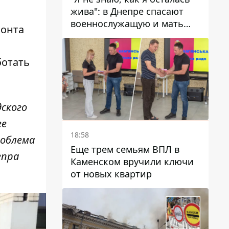
жива": в Днепре спасают
военнослужащую и мать
монта
четверых детей, которую
ранил КАБ
ботать
дского
ее
18:58
роблема
Еще трем семьям ВПЛ в
епра
Каменском вручили ключи
от новых квартир