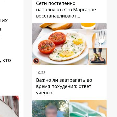
Сети постепенно
наполняются: в Марганце
восстанавливают
ших
водоснабжение
я
ы
 кто
10:53
Важно ли завтракать во
время похудения: ответ
ученых