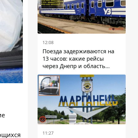
12:08
Поезда задерживаются на
13 часов: какие рейсы
через Днепр и область
выбились из графика
ие
и
11:27
ающихся