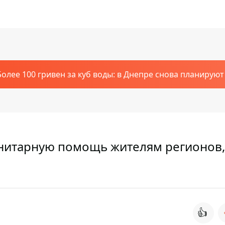
Более 100 гривен за куб воды: в Днепре снова планирую
анитарную помощь жителям регионов,
👍