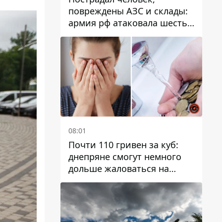
повреждены АЗС и склады:
армия рф атаковала шесть
районов Днепропетровской
области
08:01
Почти 110 гривен за куб:
днепряне смогут немного
дольше жаловаться на
запланированные тарифы
на воду на 2027 год