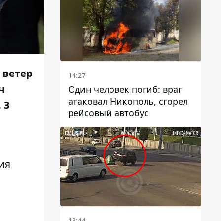
 ветер
14:27
ч
Один человек погиб: враг
атаковал Никополь, сгорел
 3
рейсовый автобус
ия
13:44