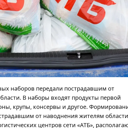
вых наборов передали пострадавшим от
бласти. В наборы входят продукты первой
оны, крупы, консервы и другое. Формирован
острадавшим от наводнения жителям област
огистических центров сети «АТБ», располаг