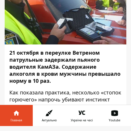
21 октября в переулке Ветреном
патрульные задержали пьяного
водителя КамАЗа.
Содержание
алкоголя в крови мужчины превышало
норму в 10 раз.
Как показала практика, несколько «стопок
горючего» напрочь убивают инстинкт
самосохранения. Мужчина катался по
дорогам города до тех пор, пока это не
заметили его "соседи по дороге" и не
Главная
Актуально
Україна на часі
Youtube
позвонили в службу "102", - сообщает