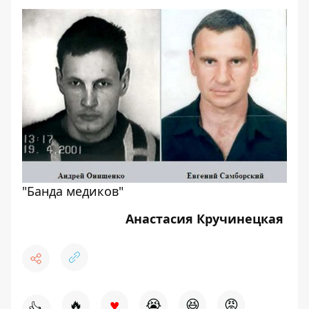
"Банда медиков"
Анастасия Кручинецкая
♥
🔥
😭
😆
😡
👍