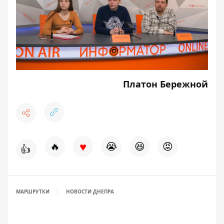
Платон Бережной
♥
🔥
😭
😆
😡
👍
МАРШРУТКИ
НОВОСТИ ДНЕПРА