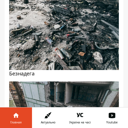
Безнадега
Главная
Актуально
Україна на часі
Youtube