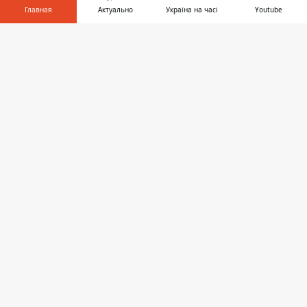
Главная
Актуально
Україна на часі
Youtube
Информатор в
Скачать
телефоне
👉
Вещество, похожее на наркотическое
Платон Бережной