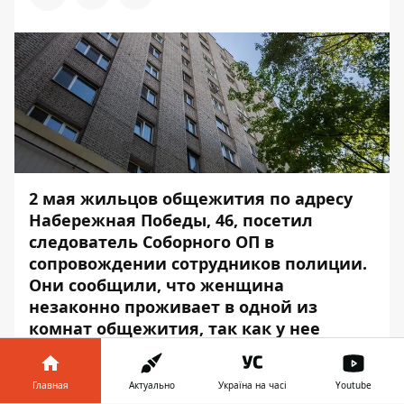
2 мая
жильцов общежития по адресу
Набережная Победы, 46, посетил
следователь Соборного ОП в
сопровождении сотрудников полиции.
Они сообщили, что женщина
незаконно проживает в одной из
комнат общежития, так как у нее
давно новый владелец.
Нового владельца жильцы видят впервые.
Главная
Актуально
Україна на часі
Youtube