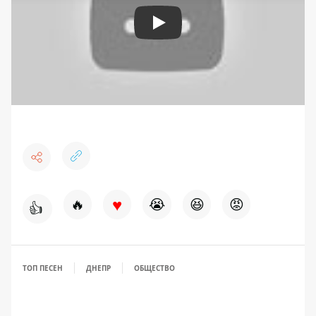
Play
♥
🔥
😭
😆
😡
👍
ТОП ПЕСЕН
ДНЕПР
ОБЩЕСТВО