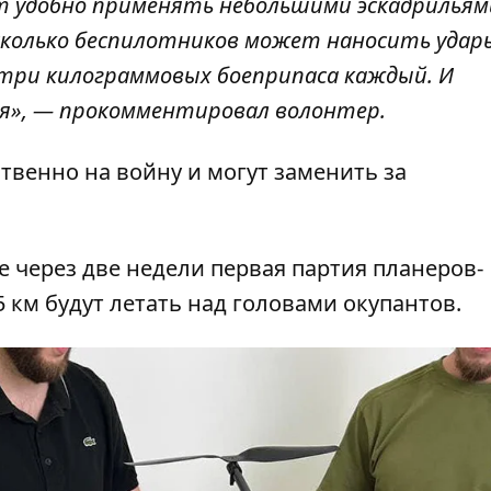
т удобно применять небольшими эскадрильям
колько беспилотников может наносить удар
 три килограммовых боеприпаса каждый. И
я», — прокомментировал волонтер.
твенно на войну и могут заменить за
е через две недели первая партия планеров-
 км будут летать над головами окупантов.