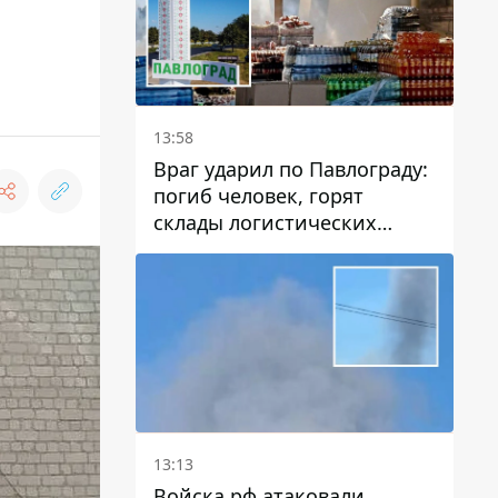
13:58
Враг ударил по Павлограду:
погиб человек, горят
склады логистических
компаний и магазина
13:13
Войска рф атаковали