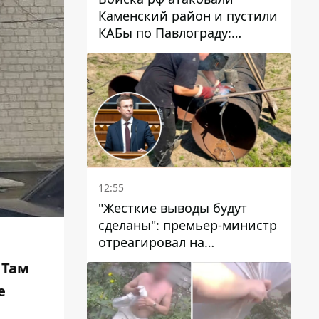
Каменский район и пустили
КАБы по Павлограду:
пострадал мужчина, в небо
поднимается столб дыма
12:55
"Жесткие выводы будут
сделаны": премьер-министр
отреагировал на
несколькодневное
.
Там
отсутствие воды в Марганце
е