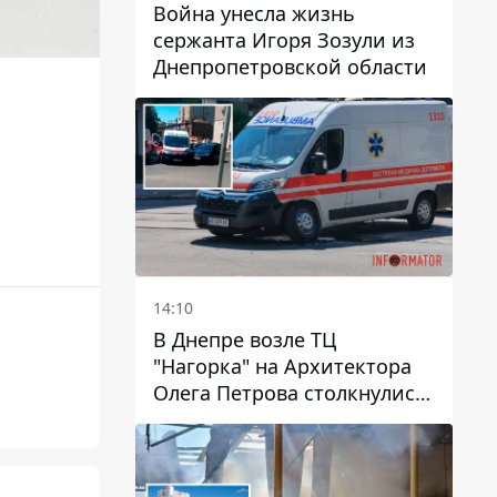
Война унесла жизнь
сержанта Игоря Зозули из
Днепропетровской области
14:10
В Днепре возле ТЦ
"Нагорка" на Архитектора
Олега Петрова столкнулись
"скорая" и Toyota: трамваи
№5 задерживаются