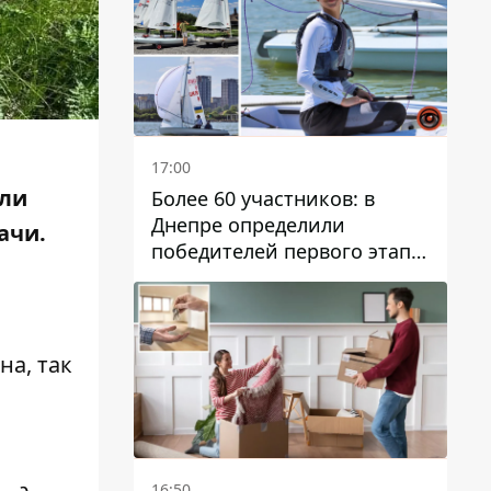
17:00
ели
Более 60 участников: в
Днепре определили
ачи.
победителей первого этапа
Кубка Украины по
парусному спорту
на, так
16:50