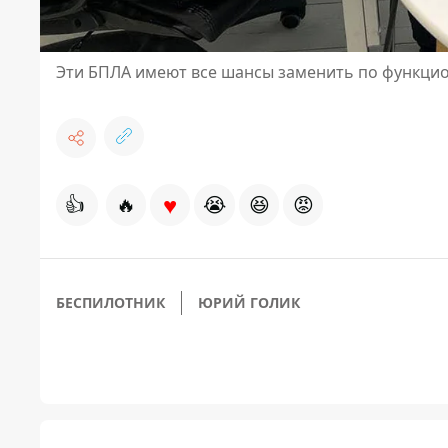
Эти БПЛА имеют все шансы заменить по функци
♥
👍
🔥
😭
😆
😡
БЕСПИЛОТНИК
ЮРИЙ ГОЛИК