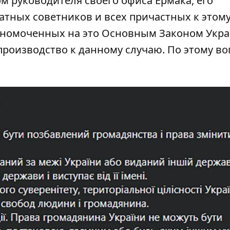
м руководителя своего офиса Ермака, его
атных советников и всех причастных к этом
олномоченных на это Основным Законом Укр
роизводство к данному случаю. По этому во