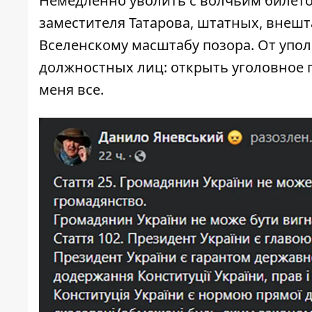
Немедленно уволить с волчьим билето
заместителя Татарова, штатных, внешт
Вселенскому масштабу позора. От уп
должностных лиц: открыть уголовное п
меня все.