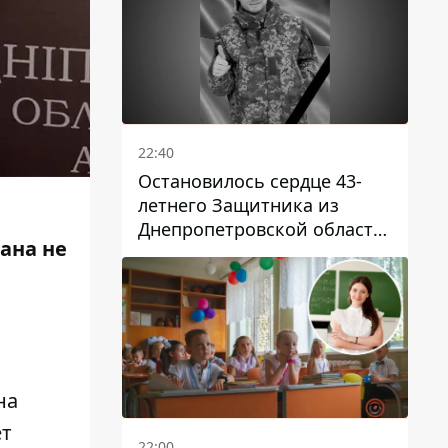
22:40
Остановилось сердце 43-
летнего Защитника из
Днепропетровской области
ана не
Евгения Зинченко
на
ет
22:00