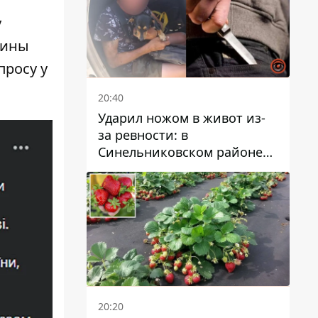
у
аины
просу у
20:40
Ударил ножом в живот из-
за ревности: в
Синельниковском районе
задержали 49-летнего
мужчину за убийство
20:20