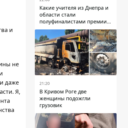
Какие учителя из Днепра и
области стали
полуфиналистами премии
Global Teacher Prize Ukraine
тва и
2026
ины не
и
 и даже
21:20
сти. Я,
В Кривом Роге две
женщины подожгли
ента
грузовик
нства