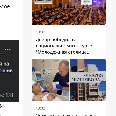
елое
19:30
Днепр победил в
национальном конкурсе
"Молодежная столица
Украины – 2026"
й
19:00
у
"Я не знаю, как я осталась