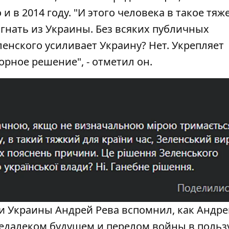
и в 2014 году. "И этого человека в такое тяж
гнать из Украины. Без всяких публичных
енского усиливает Украину? Нет. Укрепляет
орное решение", - отметил он.
 Украины Андрей Рева вспомнил, как Андре
едалеком будущем и перелом войны в польз