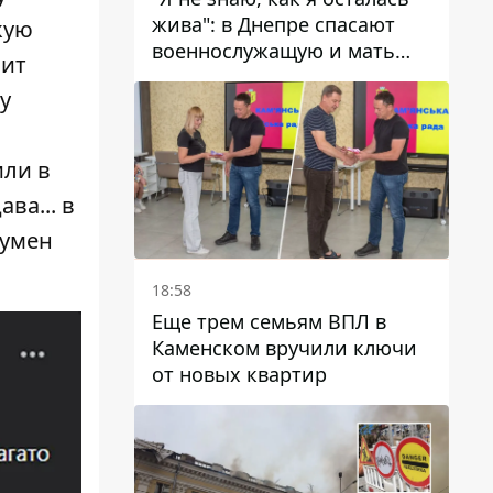
жива": в Днепре спасают
кую
военнослужащую и мать
нит
четверых детей, которую
у
ранил КАБ
или в
ва... в
вумен
18:58
Еще трем семьям ВПЛ в
Каменском вручили ключи
от новых квартир