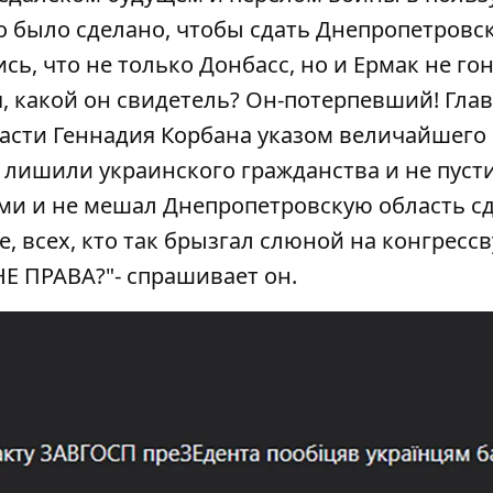
о было сделано, чтобы сдать Днепропетровс
сь, что не только Донбасс, но и Ермак не го
я, какой он свидетель? Он-потерпевший! Глав
асти Геннадия Корбана указом величайшего
 лишили украинского гражданства и не пуст
ами и не мешал Днепропетровскую область сда
, всех, кто так брызгал слюной на конгресс
Е ПРАВА?"- спрашивает он.