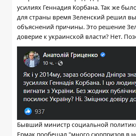
усилиях Геннадия Корбана. Так же было 
для страны время Зеленский решил вы
объяснений причины. Это решение Зел
доверие к украинской власти? Нет. Поз
Бывший министр социальной политики
Ермак пообещал "много сюрпризов в н