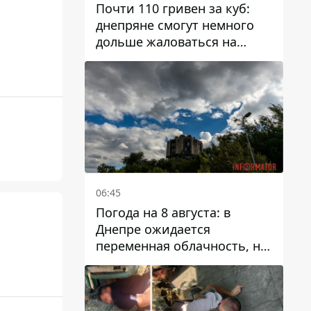
Почти 110 гривен за куб:
днепряне смогут немного
дольше жаловаться на
запланированные тарифы
на воду на 2027 год
06:45
Погода на 8 августа: в
Днепре ожидается
переменная облачность, но
может пойти дождь