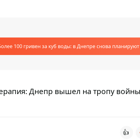
Более 100 гривен за куб воды: в Днепре снова планирую
рапия: Днепр вышел на тропу войны
👍