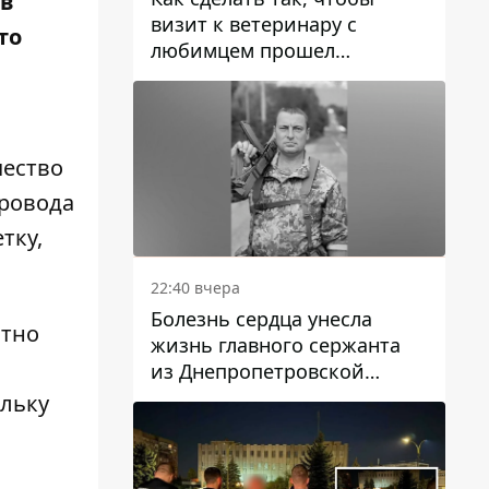
 в
визит к ветеринару с
то
любимцем прошел
спокойно: простые советы
чество
провода
тку,
22:40 вчера
Болезнь сердца унесла
ютно
жизнь главного сержанта
из Днепропетровской
области Юрия Свистуна
ольку