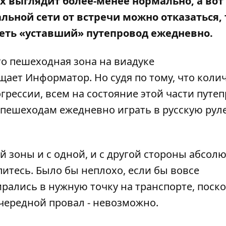
х выглядит более-менее нормально, а вот
льной сети от встречи можно отказаться, 
еть «уставший» путепровод ежедневно.
то пешеходная зона на виадуке
бщает
Информатор
. Но судя по тому, что коли
грессии, всем на состояние этой части путе
 пешеходам ежедневно играть в русскую руле
й зоны и с одной, и с другой стороны абсол
питесь. Было бы неплохо, если бы вовсе
ирались в нужную точку на транспорте, поск
очередной провал - невозможно.