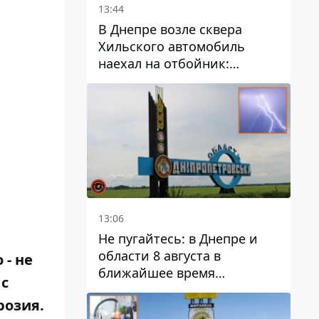
13:44
В Днепре возле сквера
Хильского автомобиль
наехал на отбойник:
момент происшествия
13:06
Не пугайтесь: в Днепре и
области 8 августа в
 - не
ближайшее время
 с
ожидается гроза
розия.