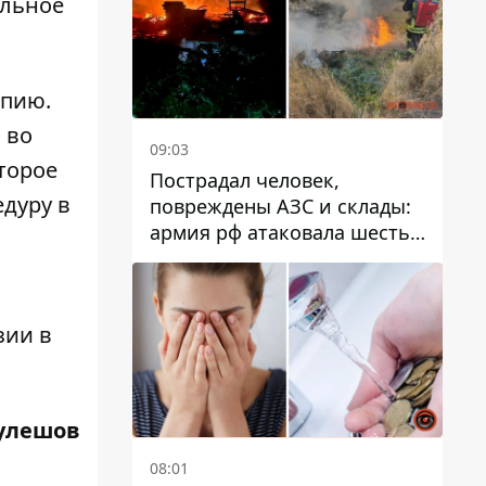
альное
апию.
 во
09:03
торое
Пострадал человек,
едуру в
повреждены АЗС и склады:
армия рф атаковала шесть
ь
районов Днепропетровской
области
зии в
улешов
08:01