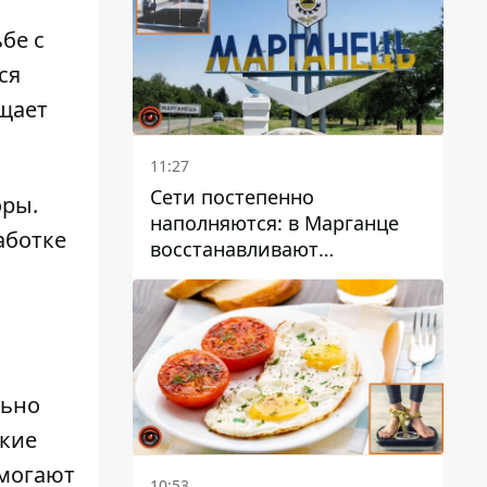
бе с
ся
бщает
11:27
Сети постепенно
оры.
наполняются: в Марганце
аботке
восстанавливают
водоснабжение
льно
акие
омогают
10:53