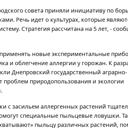
родского совета приняли инициативу по борь
ми. Речь идет о культурах, которые являют
стему. Стратегия рассчитана на 5 лет, - соо
т применять новые экспериментальные приб
ка и облегчение аллергии у горожан. К разр
кли Днепровский государственный аграрно-
т проблем природопользования и экологии
.
тки с засильем аллергенных растений тщате
помогут специальные пыльцевые ловушки. Т
захватывают» пыльцу различных растений, п