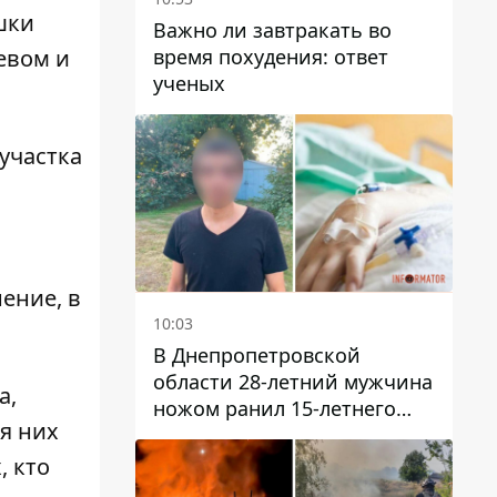
шки
Важно ли завтракать во
время похудения: ответ
Левом и
ученых
участка
ение, в
10:03
В Днепропетровской
области 28-летний мужчина
а,
ножом ранил 15-летнего
я них
парня
, кто