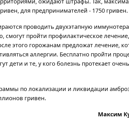
территориями, ожидают штрафы. Так, максим
ривен, для предпринимателей - 1750 гривен.
бираются проводить двухэтапную иммунотер
ию, смогут пройти профилактическое лечение,
осле этого горожанам предложат лечение, ко
тивляться аллергии. Бесплатно пройти проц
т дети и те, у кого болезнь протекает очен
ограммы по локализации и ликвидации амбро
ллионов гривен.
Максим К