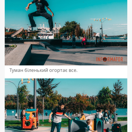
Туман біленький огортає все.