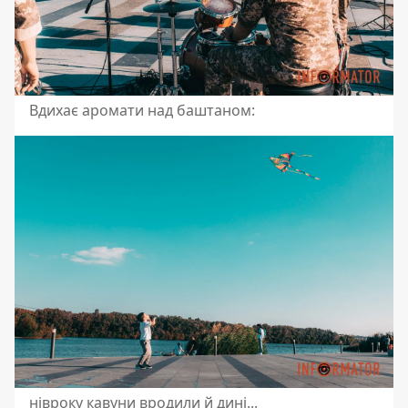
Вдихає аромати над баштаном:
нівроку кавуни вродили й дині...