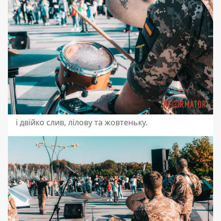
і двійко слив, лілову та жовтеньку.