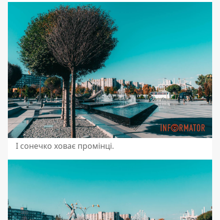
І сонечко ховає промінці.