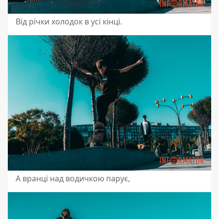
Від річки холодок в усі кінці.
А вранці над водичкою парує,