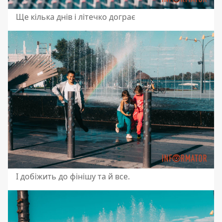
Ще кілька днів і літечко дограє
І добіжить до фінішу та й все.