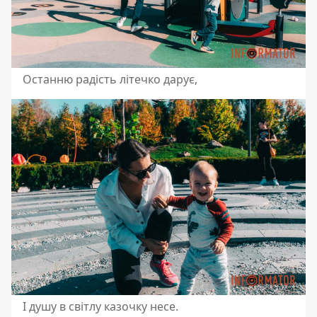
Останню радість літечко дарує,
І душу в світлу казочку несе.