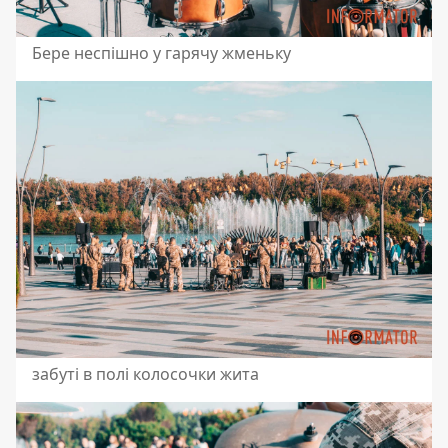
Бере неспішно у гарячу жменьку
забуті в полі колосочки жита