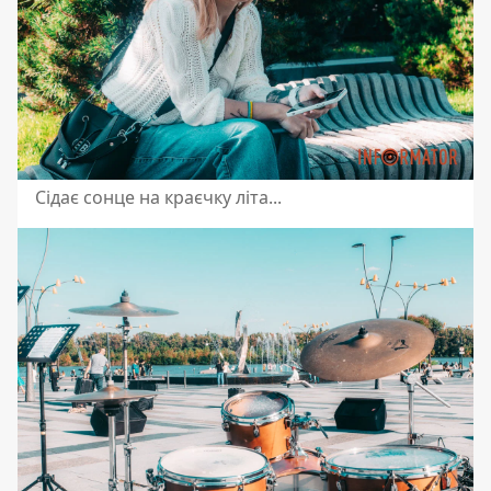
Сідає сонце на краєчку літа...