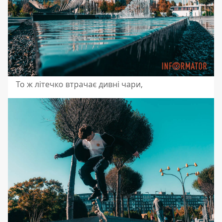
То ж літечко втрачає дивні чари,