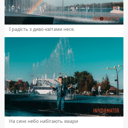
І радість з диво-квітами несе.
На синє небо набігають хмари