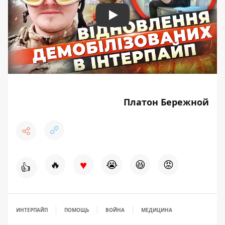
Play
Платон Бережной
♥
🔥
😭
😆
😡
👍
ИНТЕРПАЙП
ПОМОЩЬ
ВОЙНА
МЕДИЦИНА