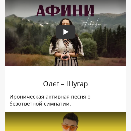
Play
Олєг – Шугар
Ироническая активная песня о
безответной симпатии.