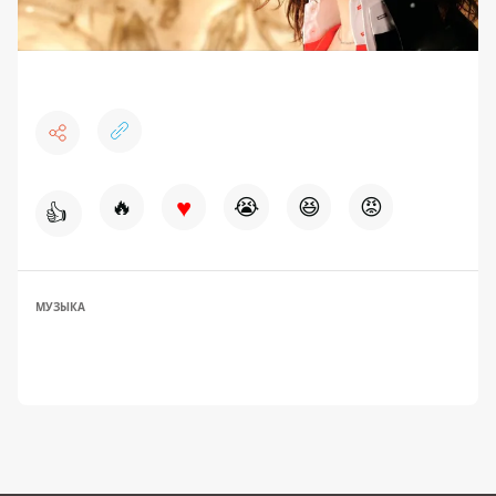
♥
🔥
😭
😆
😡
👍
МУЗЫКА