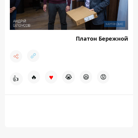
Платон Бережной
♥
🔥
😭
😆
😡
👍