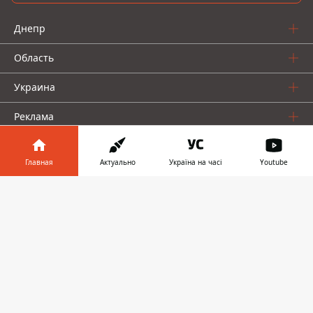
Днепр
Область
Украина
Реклама
Пресс-релизы
Главная
Актуально
Україна на часі
Youtube
О нас
Информатор в
Скачать
телефоне
👉
Информатор проекты
Информатор
Информатор
Информатор